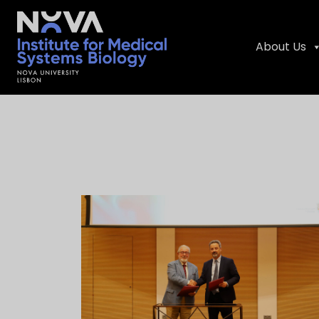
About Us
Skip
NIMSB
to
content